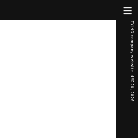
TYING company website |
4月 28, 2026