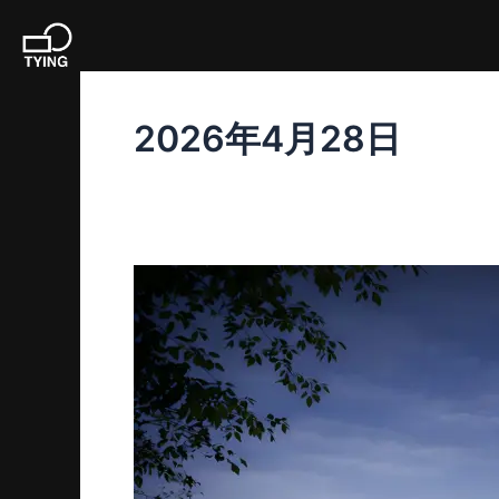
内
容
を
ス
2026年4月28日
キ
ッ
プ
FLAT（4
階
建
て
ア
パ
ー
ト）